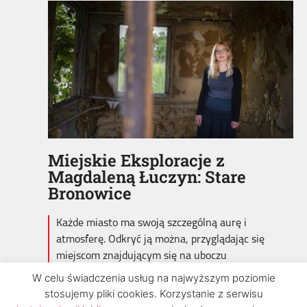
Miejskie Eksploracje z
Magdaleną Łuczyn: Stare
Bronowice
Każde miasto ma swoją szczególną aurę i
atmosferę. Odkryć ją można, przyglądając się
miejscom znajdującym się na uboczu
standardowych tras, wchodząc w zaułki,
W celu świadczenia usług na najwyższym poziomie
zakamarki i bramy.
stosujemy pliki cookies. Korzystanie z serwisu