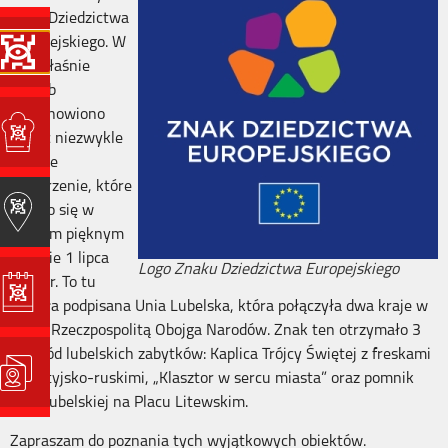
Znak Dziedzictwa
Europejskiego. W
ten właśnie
sposób
postanowiono
uczcić niezwykle
ważnie
wydarzenie, które
odbyło się w
naszym pięknym
mieście 1 lipca
Logo Znaku Dziedzictwa Europejskiego
1569 r. To tu
została podpisana Unia Lubelska, która połączyła dwa kraje w
jedną Rzeczpospolitą Obojga Narodów. Znak ten otrzymało 3
spośród lubelskich zabytków: Kaplica Trójcy Świętej z freskami
bizantyjsko-ruskimi, „Klasztor w sercu miasta” oraz pomnik
Unii Lubelskiej na Placu Litewskim.
Zapraszam do poznania tych wyjątkowych obiektów.