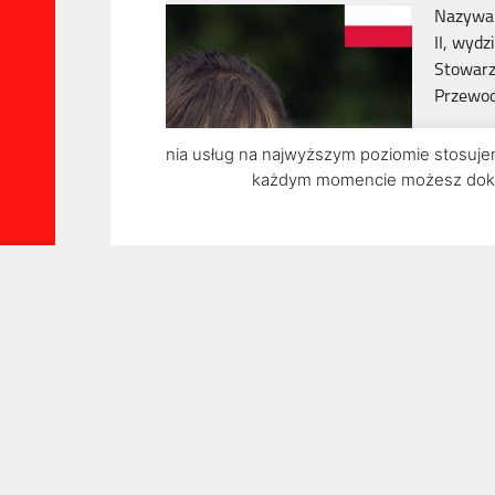
Nazywam
II, wyd
Stowarz
Przewod
Od wiel
W celu świadczenia usług na najwyższym poziomie stosujemy
różnym 
każdym momencie możesz dokona
doświad
Prowadzę
Inspiracje
Dokumenty
Lublina.
Ze mną 
Państw
Muzeum 
„Klaszto
Linii Tu
Telefon