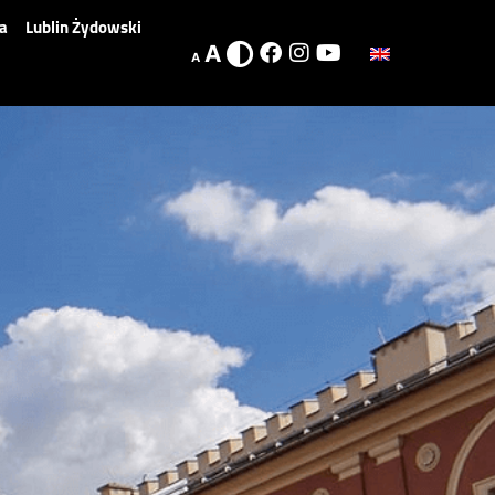
a
Lublin Żydowski
A
A