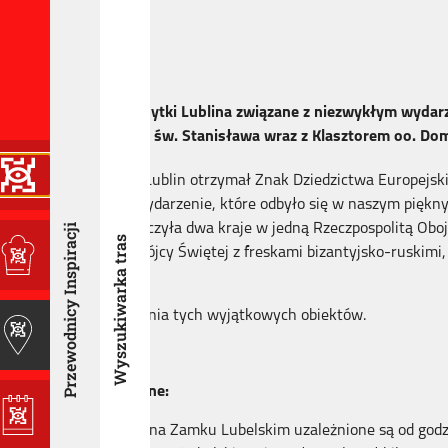
wróć
Poznajmy razem zabytki Lublina związane z niezwykłym wydarze
Świętej, Kościół pw. św. Stanisława wraz z Klasztorem oo. Do
W kwietniu 2015 r. Lublin otrzymał Znak Dziedzictwa Europejsk
niezwykle ważnie wydarzenie, które odbyło się w naszym pięknym
Lubelska, która połączyła dwa kraje w jedną Rzeczpospolitą Obo
Przewodnicy Inspiracji
Wyszukiwarka tras
zabytków: Kaplica Trójcy Świętej z freskami bizantyjsko-ruskimi,
na Placu Litewskim.
Zapraszam do poznania tych wyjątkowych obiektów.
Informacje praktyczne:
Odwiedziny w na Zamku Lubelskim uzależnione są od godz