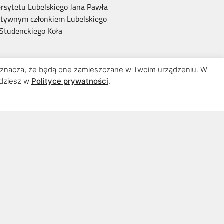
rsytetu Lubelskiego Jana Pawła
aktywnym członkiem Lubelskiego
 Studenckiego Koła
 Oprowadzam dzieci i młodzież w
znacza, że będą one zamieszczane w Twoim urządzeniu. W
h. Posiadam przeszkolenie i
jdziesz w
Polityce prywatności
.
oświadczone certyfikatem).
w bliższych i dalszych okolicach
blinie
Ziutek”, „Gutek” oraz „Ikarus”).