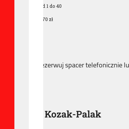
Liczba osób:
od 1 do 40
Cena:
270 zł
Zarezerwuj spacer telefonicznie 
Joanna Kozak-Palak