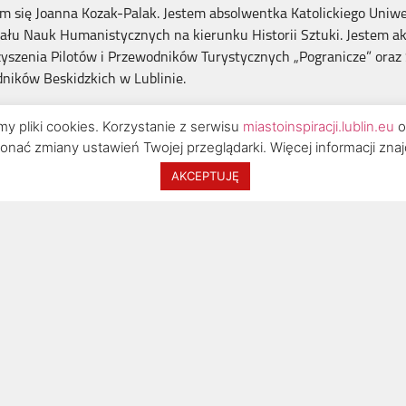
 się Joanna Kozak-Palak. Jestem absolwentka Katolickiego Uniwe
ziału Nauk Humanistycznych na kierunku Historii Sztuki. Jestem 
yszenia Pilotów i Przewodników Turystycznych „Pogranicze” oraz
ników Beskidzkich w Lublinie.
u lat pracuję z różnymi grupami oraz z klientami indywidualnymi.
 pliki cookies. Korzystanie z serwisu
miastoinspiracji.lublin.eu
o
wieku, osoby dorosłe, seniorów oraz grupy osób niepełnosprawnyc
ć zmiany ustawień Twojej przeglądarki. Więcej informacji zna
czenie w zakresie współpracy z osobami niewidomymi (szkolenie p
AKCEPTUJĘ
 wycieczki miejskie piesze, city-tour oraz piesze rajdy terenowe 
Centrum Inspiracji Turystycznej
zwiedzicie:
owe Muzeum na Majdanku
Lubelskie z Kaplicą Trójcy Świętej
r w sercu miasta”, czyli Kościoła i Klasztoru oo. Dominikanów w Lu
rystycznej „T” (zwiedzanie miasta z okien zabytkowych autobusów „
:
502 821 030