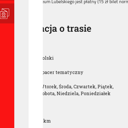
Wstęp do Muzeum Lubelskiego jest płatny (15 zł bilet norma
Informacja o trasie
Język:
polski
Tematyka:
spacer tematyczny
Dzień tygodnia:
Wtorek
,
Środa
,
Czwartek
,
Piątek
,
Sobota
,
Niedziela
,
Poniedziałek
Czas trwania:
Długość trasy:
3 km