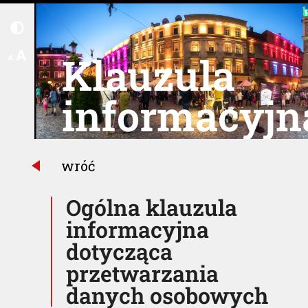
A
Klauzula
A
informacyjn
wróć
Ogólna klauzula
informacyjna
dotycząca
przetwarzania
danych osobowych