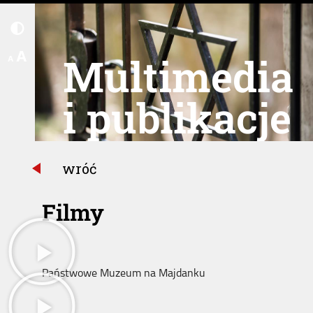
A
Multimedia
A
i publikacje
wróć
Filmy
Państwowe Muzeum na Majdanku