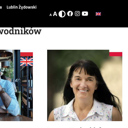
a
Lublin Żydowski
A
A
ewodników