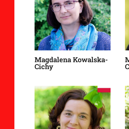
Magdalena Kowalska-
M
Cichy
C