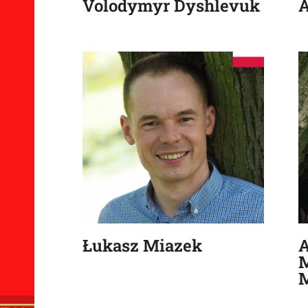
Volodymyr Dyshlevuk
A
Łukasz Miazek
A
M
M