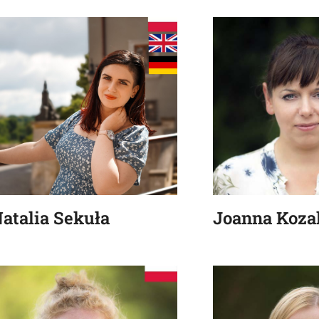
atalia Sekuła
Joanna Koza