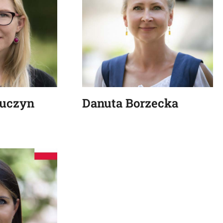
Łuczyn
Danuta Borzecka