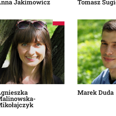
nna Jakimowicz
Tomasz Sugi
gnieszka
Marek Duda
alinowska-
ikołajczyk