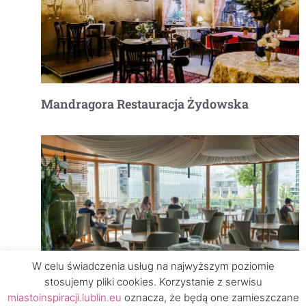
Mandragora Restauracja Żydowska
W celu świadczenia usług na najwyższym poziomie
stosujemy pliki cookies. Korzystanie z serwisu
2 PI ER
miastoinspiracji.lublin.eu
oznacza, że będą one zamieszczane