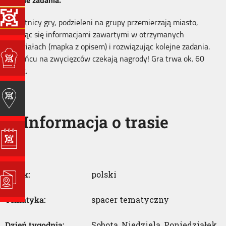
kolejne zadania.
Uczestnicy gry, podzieleni na grupy przemierzają miasto,
kierując się informacjami zawartymi w otrzymanych
materiałach (mapka z opisem) i rozwiązując kolejne zadania.
Na końcu na zwycięzców czekają nagrody! Gra trwa ok. 60
minut.
Informacja o trasie
Język:
polski
Tematyka:
spacer tematyczny
Dzień tygodnia:
Sobota
,
Niedziela
,
Poniedziałek
,